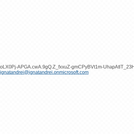
oLX0Pj-APGA.cwA.9gQ.Z_fxxuZ-gmCPyBVt1m-UhapAtlT_2
ignatandrei@ignatandrei.onmicrosoft.com