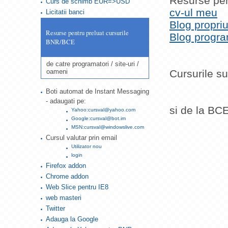
Resurse pe
Curs de schimb EUR=>USD
cv-ul meu
Licitatii banci
Blog propri
Resurse pentru preluat cursurile
Blog progra
BNR/BCE
de catre programatori / site-uri /
oameni
Cursurile su
Boti automat de Instant Messaging
- adaugati pe:
si de la BCE
Yahoo:cursval@yahoo.com
Google:cursval@bot.im
MSN:cursval@windowslive.com
Cursul valutar prin email
Utilizator nou
login
Firefox addon
Chrome addon
Web Slice pentru IE8
web masteri
Twitter
Adauga la Google