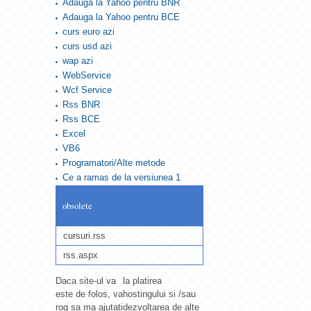
Adauga la Yahoo pentru BNR
Adauga la Yahoo pentru BCE
curs euro azi
curs usd azi
wap azi
WebService
Wcf Service
Rss BNR
Rss BCE
Excel
VB6
Programatori/Alte metode
Ce a ramas de la versiunea 1
obsolete
cursuri.rss
rss.aspx
Daca site-ul va
la platirea
este de folos, va
hostingului si /sau
rog sa ma ajutati
dezvoltarea de alte