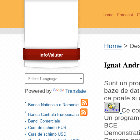
home
Forecast
C
Home
>
De
InfoValutar
Ignat Andr
Sunt un pr
baze de date
Powered by
Translate
ce poate si a
Banca Nationala a Romaniei
Ce con
Banca Centrala Europeeana
Un program 
Banci Comerciale
BCE
Curs de schimb EUR
Demonstrat
Curs de schimb USD