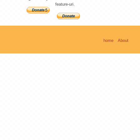
feature-uri.
home
About