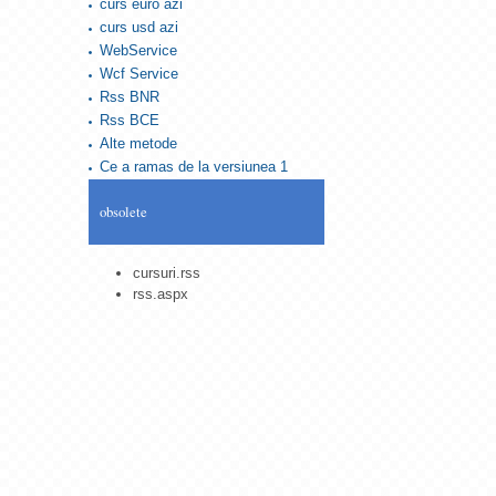
curs euro azi
curs usd azi
WebService
Wcf Service
Rss BNR
Rss BCE
Alte metode
Ce a ramas de la versiunea 1
obsolete
cursuri.rss
rss.aspx