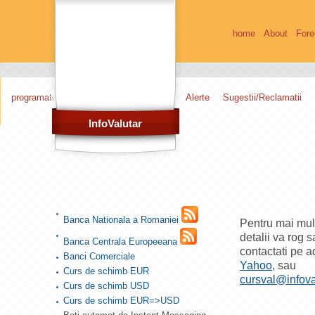
home
About
Fore
programatori
web masteri
Alerte
Sugestii/Reclamatii
InfoValutar
Banca Nationala a Romaniei
Pentru mai mul
detalii va rog 
Banca Centrala Europeeana
contactati pe 
Banci Comerciale
Yahoo
, sau
Curs de schimb EUR
cursval@infova
Curs de schimb USD
Curs de schimb EUR=>USD