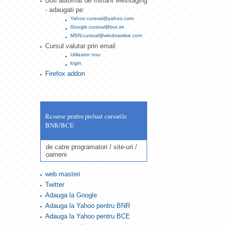
Boti automat de Instant Messaging
- adaugati pe:
Yahoo:cursval@yahoo.com
Google:cursval@bot.im
MSN:cursval@windowslive.com
Cursul valutar prin email
Utilizator nou
login
Firefox addon
Resurse pentru preluat cursurile
BNR/BCE
de catre programatori / site-uri /
oameni
web masteri
Twitter
Adauga la Google
Adauga la Yahoo pentru BNR
Adauga la Yahoo pentru BCE