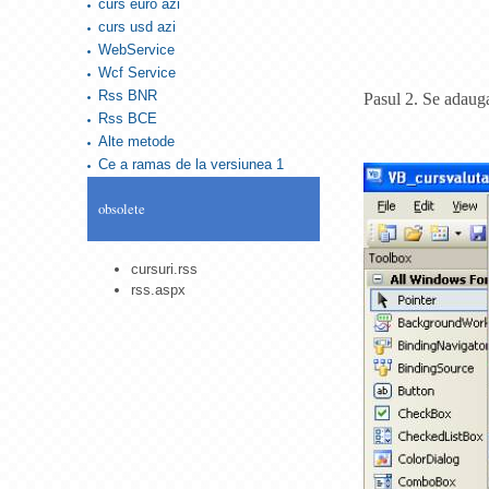
curs euro azi
curs usd azi
WebService
Wcf Service
Rss BNR
Pasul 2. Se adaug
Rss BCE
Alte metode
Ce a ramas de la versiunea 1
obsolete
cursuri.rss
rss.aspx