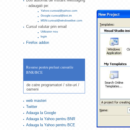
Boti automat de Instant Messaging
- adaugati pe:
Yahoo:cursval@yahoo.com
Google:cursval@bot.im
MSN:cursval@windowslive.com
Cursul valutar prin email
Utilizator nou
login
Firefox addon
Resurse pentru preluat cursurile
BNR/BCE
de catre programatori / site-uri /
oameni
web masteri
Twitter
Adauga la Google
Adauga la Yahoo pentru BNR
Adauga la Yahoo pentru BCE