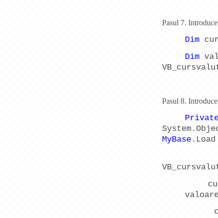
Pasul 7. Introducet
Dim
cur
Dim
val
VB_cursvalu
Pasul 8. Introducet
Privat
System.Obj
MyBase
.Load
VB_cursvalu
cu
valoar