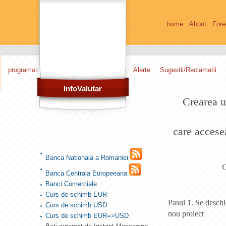
home
About
Fore
programatori
web masteri
Alerte
Sugestii/Reclamatii
InfoValutar
Crearea 
care acces
Banca Nationala a Romaniei
C
Banca Centrala Europeeana
Banci Comerciale
Curs de schimb EUR
Pasul 1. Se deschi
Curs de schimb USD
nou proiect
Curs de schimb EUR=>USD