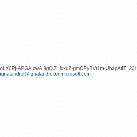
oLX0Pj-APGA.cwA.9gQ.Z_fxxuZ-gmCPyBVt1m-UhapAtlT_2
ignatandrei@ignatandrei.onmicrosoft.com