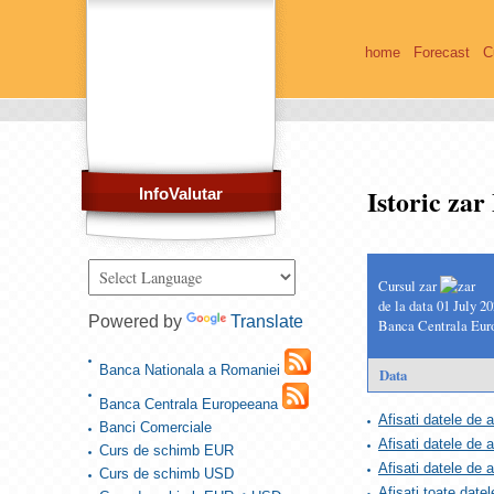
home
Forecast
C
Istoric za
InfoValutar
Cursul zar
de la data 01 July 2
Powered by
Translate
Banca Centrala Eur
Banca Nationala a Romaniei
Data
Banca Centrala Europeeana
Afisati datele de 
Banci Comerciale
Afisati datele de 
Curs de schimb EUR
Afisati datele de
Curs de schimb USD
Afisati toate datel