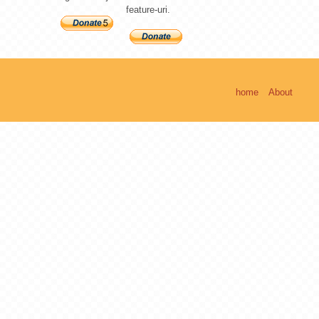
feature-uri.
home
About