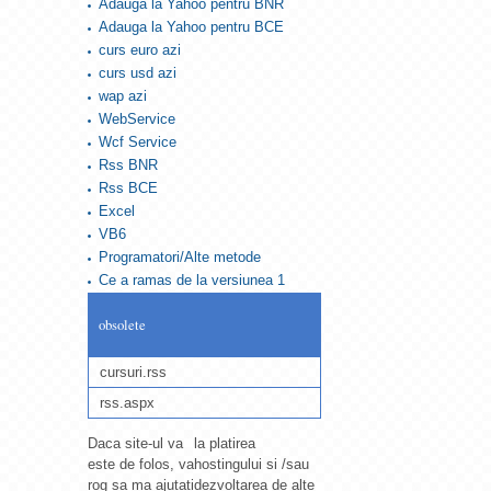
Adauga la Yahoo pentru BNR
Adauga la Yahoo pentru BCE
curs euro azi
curs usd azi
wap azi
WebService
Wcf Service
Rss BNR
Rss BCE
Excel
VB6
Programatori/Alte metode
Ce a ramas de la versiunea 1
obsolete
cursuri.rss
rss.aspx
Daca site-ul va
la platirea
este de folos, va
hostingului si /sau
rog sa ma ajutati
dezvoltarea de alte