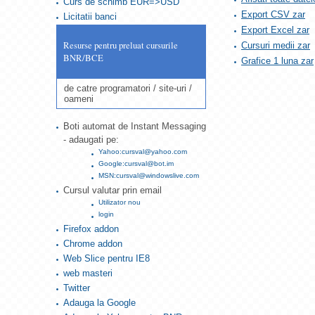
Curs de schimb EUR=>USD
Export CSV zar
Licitatii banci
Export Excel zar
Resurse pentru preluat cursurile
Cursuri medii zar
BNR/BCE
Grafice 1 luna zar
de catre programatori / site-uri /
oameni
Boti automat de Instant Messaging
- adaugati pe:
Yahoo:cursval@yahoo.com
Google:cursval@bot.im
MSN:cursval@windowslive.com
Cursul valutar prin email
Utilizator nou
login
Firefox addon
Chrome addon
Web Slice pentru IE8
web masteri
Twitter
Adauga la Google