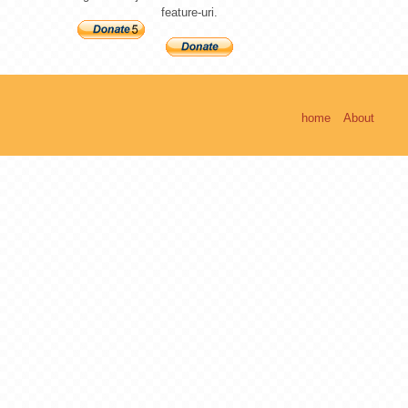
feature-uri.
home
About