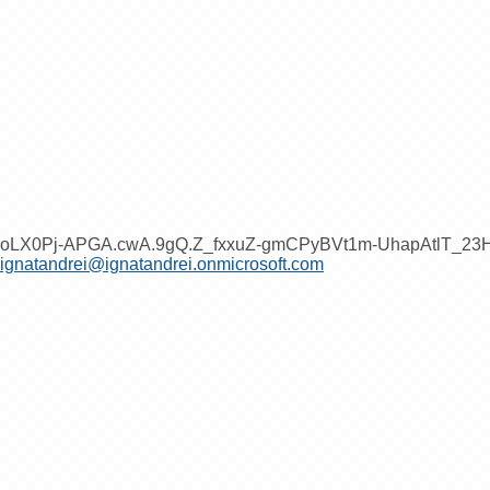
oLX0Pj-APGA.cwA.9gQ.Z_fxxuZ-gmCPyBVt1m-UhapAtlT_2
ignatandrei@ignatandrei.onmicrosoft.com