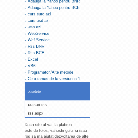
Adauga la Yahoo pentru BNR
Adauga la Yahoo pentru BCE
curs euro azi
curs usd azi
wap azi
WebService
Wcf Service
Rss BNR
Rss BCE
Excel
VB6
Programatori/Alte metode
Ce a ramas de la versiunea 1
obsolete
cursuri.rss
rss.aspx
Daca site-ul va
la platirea
este de folos, va
hostingului si /sau
rog sa ma ajutati
dezvoltarea de alte