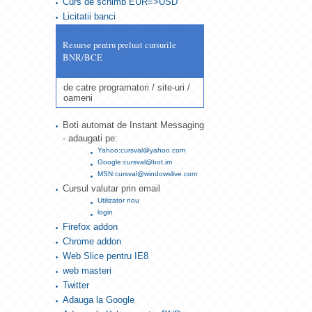
Curs de schimb EUR=>USD
Licitatii banci
Resurse pentru preluat cursurile
BNR/BCE
de catre programatori / site-uri /
oameni
Boti automat de Instant Messaging
- adaugati pe:
Yahoo:cursval@yahoo.com
Google:cursval@bot.im
MSN:cursval@windowslive.com
Cursul valutar prin email
Utilizator nou
login
Firefox addon
Chrome addon
Web Slice pentru IE8
web masteri
Twitter
Adauga la Google