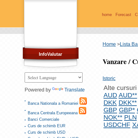
home
Forecast
C
Home
>
Lista Ba
InfoValutar
Vanzare / 
Istoric
Alte cursuri
Powered by
Translate
AUD
AUD**
DKK
DKK**
Banca Nationala a Romaniei
GBP
GBP*
Banca Centrala Europeeana
NOK**
PLN
Banci Comerciale
USDCHF
X
Curs de schimb EUR
Curs de schimb USD