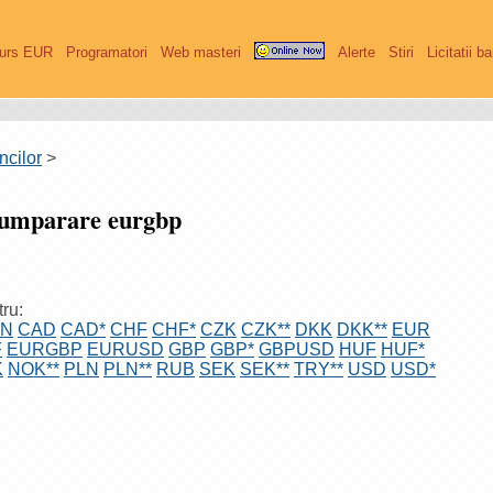
urs EUR
Programatori
Web masteri
Alerte
Stiri
Licitatii b
ncilor
>
Cumparare eurgbp
tru:
GN
CAD
CAD*
CHF
CHF*
CZK
CZK**
DKK
DKK**
EUR
F
EURGBP
EURUSD
GBP
GBP*
GBPUSD
HUF
HUF*
K
NOK**
PLN
PLN**
RUB
SEK
SEK**
TRY**
USD
USD*