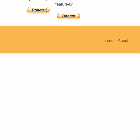
feature-uri.
home
About