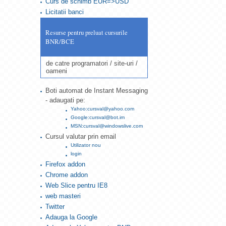
Curs de schimb EUR=>USD
Licitatii banci
Resurse pentru preluat cursurile
BNR/BCE
de catre programatori / site-uri /
oameni
Boti automat de Instant Messaging
- adaugati pe:
Yahoo:cursval@yahoo.com
Google:cursval@bot.im
MSN:cursval@windowslive.com
Cursul valutar prin email
Utilizator nou
login
Firefox addon
Chrome addon
Web Slice pentru IE8
web masteri
Twitter
Adauga la Google