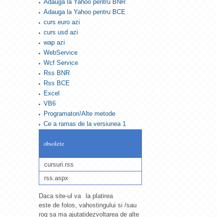
Adauga la Yahoo pentru BNR
Adauga la Yahoo pentru BCE
curs euro azi
curs usd azi
wap azi
WebService
Wcf Service
Rss BNR
Rss BCE
Excel
VB6
Programatori/Alte metode
Ce a ramas de la versiunea 1
obsolete
cursuri.rss
rss.aspx
Daca site-ul va
la platirea
este de folos, va
hostingului si /sau
rog sa ma ajutati
dezvoltarea de alte