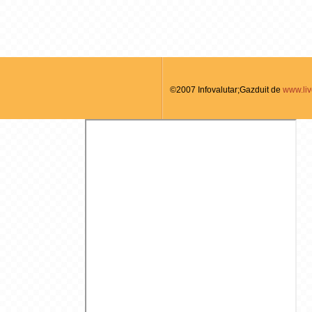
©2007 Infovalutar;Gazduit de
www.liv