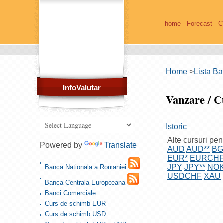
home
Forecast
C
Home
>
Lista Ba
InfoValutar
Vanzare / 
Istoric
Alte cursuri pen
Powered by
Translate
AUD
AUD**
B
EUR*
EURCH
JPY
JPY**
NO
Banca Nationala a Romaniei
USDCHF
XAU
Banca Centrala Europeeana
Banci Comerciale
Curs de schimb EUR
Curs de schimb USD